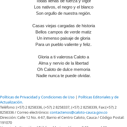
Todas llenas de fuerza y vigor
Los nativos, el negro y el blanco
Son orgullo de nuestra región.
Casas viejas cargadas de historia
Bellos campos de verde matiz
Un inmenso paisaje de gloria
Para un pueblo valiente y feliz.
Gloria a ti valerosa Caloto a
Alma y nervio de la libertad
Oh Caloto de dulce memoria​
Nadie nunca te puede olvidar.
Alcaldía Caloto - Cauca | Derechos Reservados 2016
Políticas de Privacidad y Condiciones de Uso
|
Políticas Editoriales y de
Actualización.
Teléfono: (+57) 2 8258336, (+57) 2 8258337, (+57) 2 8258339, Fax:(+57) 2
8258336 / Correo electrónico:
contactenos@caloto-cauca.gov.co
Dirección: Calle 12 No. 4-67, Barrio el Centro Caloto, Cauca / Código Postal:
191070